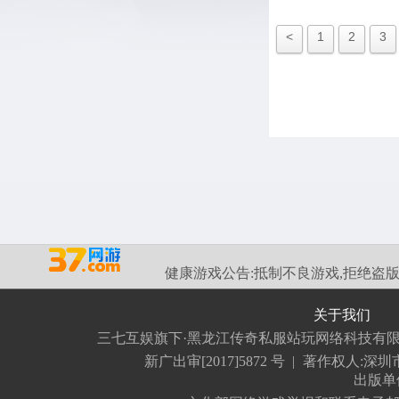
<
1
2
3
健康游戏公告:
抵制不良游戏,拒绝盗版
关于我们
三七互娱旗下·黑龙江传奇私服站玩网络科技有
新广出审[2017]5872 号
|
著作权人:深
出版单