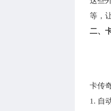
这些
等，
二、
卡传
1.