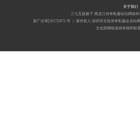
关于我们
三七互娱旗下·黑龙江传奇私服站玩网络科
新广出审[2017]5872 号
|
著作权人:深圳市豆悦传奇私服会员站
文化部网络游戏举报和联系电子