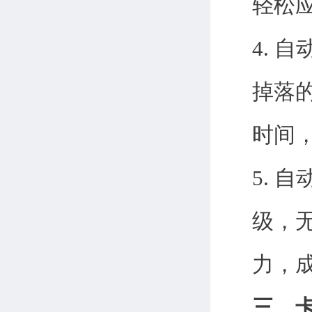
轻松
4.
掉落
时间
5. 
级，
力，成
三、