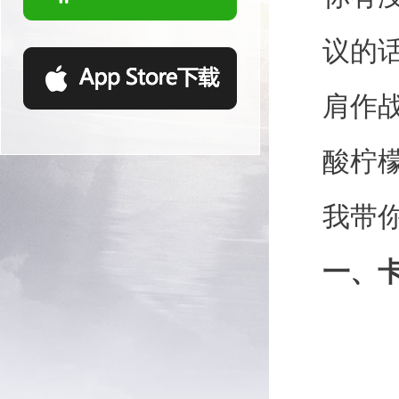
议的
肩作
酸柠
我带
一、