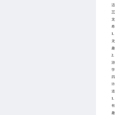
适
三
龙
希
1
龙
趣
2
游
学
四
许
道
1
有
趣