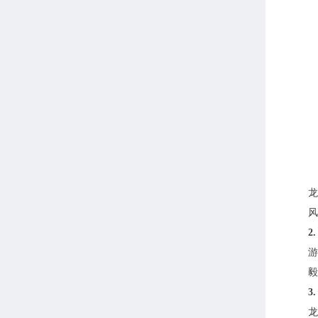
龙
风
2
游
毅
3
龙