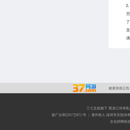
2
另
了
龙
满
健康游戏公告
三七互娱旗下·黑龙江传奇
新广出审[2017]5872 号
|
著作权人:深圳市豆悦传
文化部网络游戏