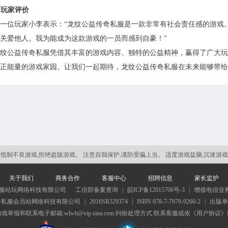
. 玩家评价
一位玩家小李表示：“龙纹公益传奇私服是一款非常有社会责任感的游戏
关爱他人。我为能成为这款游戏的一员而感到自豪！”
纹公益传奇私服凭借其丰富的游戏内容、独特的公益精神，赢得了广大玩
正能量的游戏家园。让我们一起期待，龙纹公益传奇私服在未来能够带给
:
抵制不良游戏,拒绝盗版游戏。 注意自我保护,谨防受骗上当。 适度游戏益脑,沉迷游
关于我们
商务合作
客服中心
招聘信息
家长监护
私服站玩网络科技有限公司
工信部备案查询
|
皖ICP备12015706号-3
|
增值电信业务经
奇私服会员站网络科技有限公司
|
2016SR329374
|
ISBN 978-7-7979-9260-2
|
出版单
举报和联系电子邮箱:wlwh@vip.sina.com 纠纷处理方式:联系客服或依《用户协