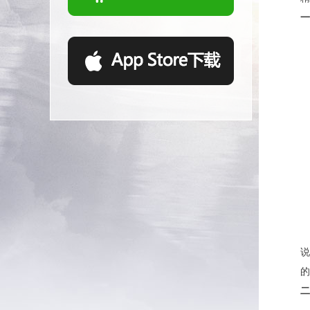
一
说
的
二